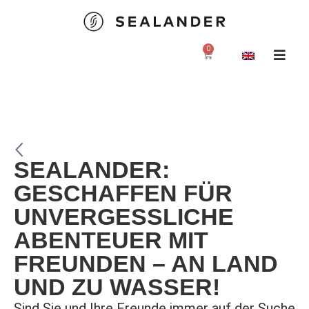
0
Ab ins Wasser
Herstellung
SEALANDER:
Kontakt
GESCHAFFEN FÜR
Blog
UNVERGESSLICHE
ABENTEUER MIT
Shop
FREUNDEN – AN LAND
UND ZU WASSER!
Sind Sie und Ihre Freunde immer auf der Suche